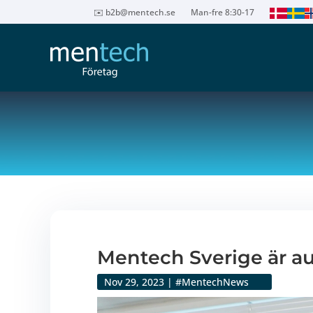
✉️
b2b@mentech.se
Man-fre 8:30-17
Mentech Sverige är au
Nov 29, 2023
|
#MentechNews