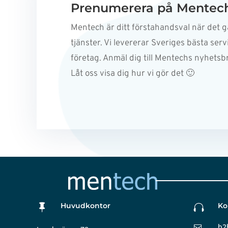
Prenumerera på Mentech
Mentech är ditt förstahandsval när det gä
tjänster. Vi levererar Sveriges bästa servi
företag. Anmäl dig till Mentechs nyhetsb
Låt oss visa dig hur vi gör det 🙂
Huvudkontor
Ko


b2
