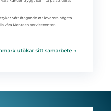
 våra kunder tryggt kan lita på att deras
tryker vårt åtagande att leverera högsta
alla våra Mentech-servicecenter.
ark utökar sitt samarbete
→