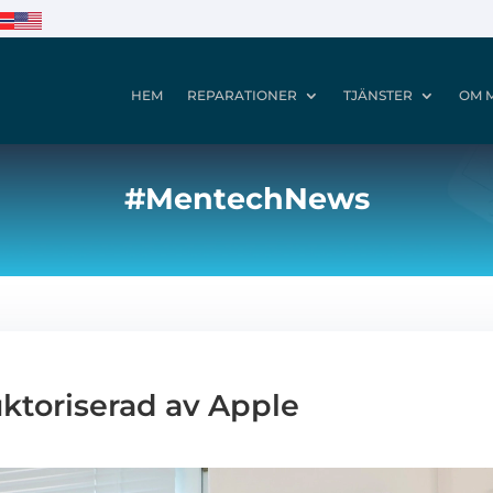
HEM
REPARATIONER
TJÄNSTER
OM 
#MentechNews
ktoriserad av Apple