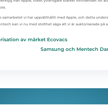
tyg från Apple, vilket ytterligare stärker förtroendet för att
oss.
de samarbetet vi har upprätthållit med Apple, och detta unders
entech kan vi nu med stolthet säga att vi är auktoriserade på 
isation av märket Ecovacs
Samsung och Mentech Danm