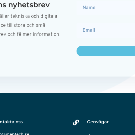
s nyhetsbrev
ller tekniska och digitala
ce till stora och små
rev och få mer information.
ntakta oss
Genvägar

b@mentech.se