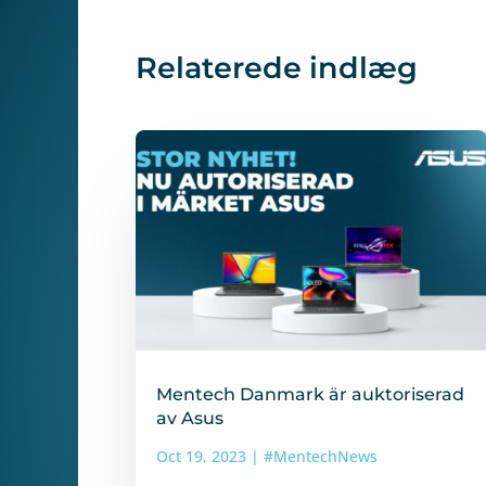
Relaterede indlæg
Mentech Danmark är auktoriserad
av Asus
Oct 19, 2023
|
#MentechNews