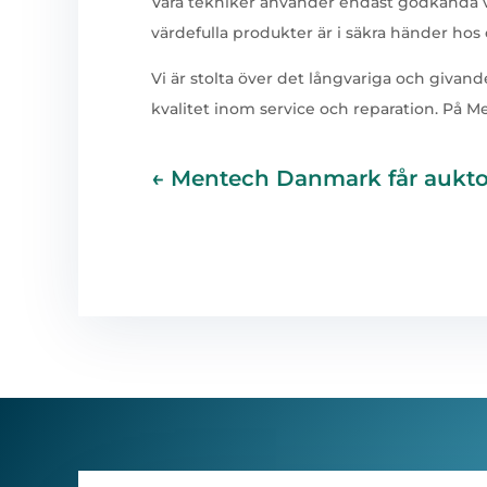
Våra tekniker använder endast godkända verk
värdefulla produkter är i säkra händer hos 
Vi är stolta över det långvariga och givan
kvalitet inom service och reparation. På M
←
Mentech Danmark får auktor