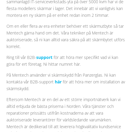
sammanlagd IT-serviceverkstads-yta på över 5000 kvm har vi de
flesta modellers skärmar i lager. Det innebär att vi vanligtvis kan
montera en ny skärm på er enhet redan inom 2 timmar.
Om en eller flera av era enheter behöver ett skärmutbyte så tar
Mentech gärna hand om det. Våra tekniker på Mentech är
auktoriserade, så ni kan alltid vara säkra på att skärmbytet utförs
korrekt.
Ring till vår B2B-
support
för att höra mer specifikt vad vi kan
göra för ert företag. Ni hittar numret här.
På Mentech använder vi skärmskydd från Panzerglas. Ni kan
kontakta vår B2B-support
här
för att höra mer om installation av
skärmskydd.
Eftersom Mentech är en del av ett större importnätverk kan vi
alltid erbjuda de bästa priserna i Norden. Våra tjänster och
reparationer prissätts utifrån kostnaderna av att vara
auktoriserade leverantörer för världsledande varumärken.
Mentech är dedikerad till att leverera högkvalitativ kundservice