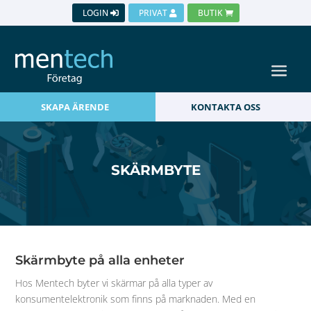
LOGIN
PRIVAT
BUTIK
SKAPA ÄRENDE
KONTAKTA OSS
SKÄRMBYTE
Skärmbyte på alla enheter
Hos Mentech byter vi skärmar på alla typer av
konsumentelektronik som finns på marknaden. Med en