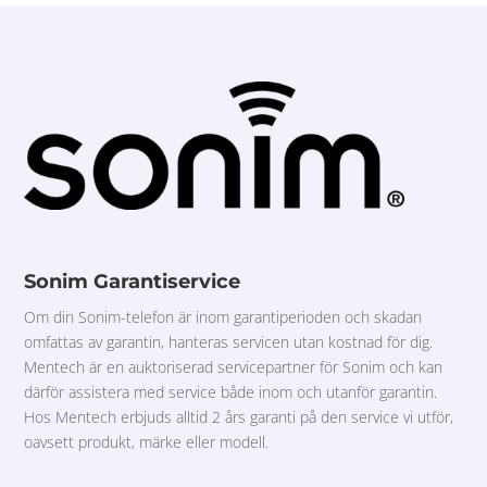
Sonim Garantiservice
Om din Sonim-telefon är inom garantiperioden och skadan
omfattas av garantin, hanteras servicen utan kostnad för dig.
Mentech är en auktoriserad servicepartner för Sonim och kan
därför assistera med service både inom och utanför garantin.
Hos Mentech erbjuds alltid 2 års garanti på den service vi utför,
oavsett produkt, märke eller modell.