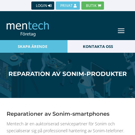
LOGIN
PRIVAT
BUTIK
SKAPA ÄRENDE
KONTAKTA OSS
REPARATION AV SONIM-PRODUKTER
Reparationer av Sonim-smartphones
Mentech är en auktoriserad servicepartner för Sonim och
specialiserar sig på professionell hantering av Sonim-telefoner.