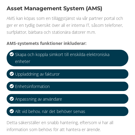
Asset Management System (AMS)
AMS kan köpas som en tilläggstjänst via vår partner portal och
ger er en tydlig översikt över all er interna IT, såsom telefoner,
surfplattor, bärbara och stationära datorer m.m.
AMS-systemets funktioner inkluderar:
Skapa och koppla simkort till enskilda elektroniska
enheter
Uppladdning av fakturor
Enhetsinformation
Anpassning av användare
Allt vid behov, när det behöver servas
Detta säkerställer en snabb hantering, eftersom vi har all
information som behövs för att hantera er ärende.