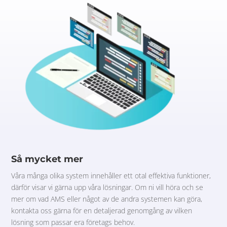
Så mycket mer
Våra många olika system innehåller ett otal effektiva funktioner,
därför visar vi gärna upp våra lösningar. Om ni vill höra och se
mer om vad AMS eller något av de andra systemen kan göra,
kontakta oss gärna för en detaljerad genomgång av vilken
lösning som passar era företags behov.