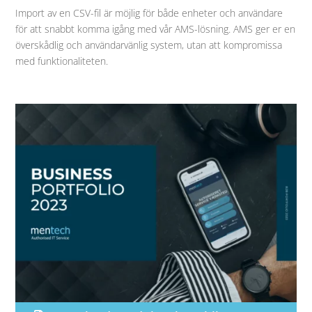
Import av en CSV-fil är möjlig för både enheter och användare
för att snabbt komma igång med vår AMS-lösning. AMS ger er en
överskådlig och användarvänlig system, utan att kompromissa
med funktionaliteten.