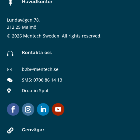
Huvudkontor

Lundavägen 78,
212 25 Malmö
©
2026
Mentech Sweden. All rights reserved.
Kontakta oss

b2b@mentech.se

SMS: 0700 86 14 13

Drop-in Spot

Genvägar
