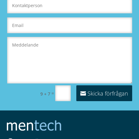
Skicka förfrågan
=
9 + 7