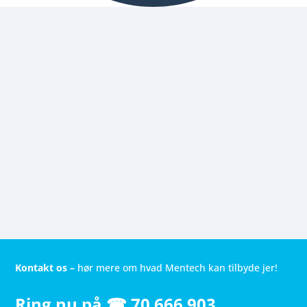
Kontakt os –
h
ør mere om hvad Mentech kan tilbyde jer!
Ring nu på
☎
70 666 903