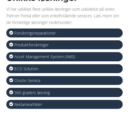
Vi har udviklet flere unikke løsninger som udvidelse på vores
Partner Portal
eller som enkeltstående services. Læs mere om
de forskellige løsninger nedenunder:
Forsikringsreparationer
Produktforsikringer
Asset Management System (AMS)
ECO Solution
Onsite Service
360 graders løsning
Reklameartikler