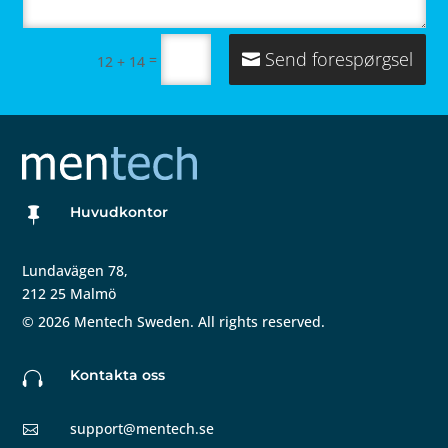
Send forespørgsel
=
12 + 14
Huvudkontor

Lundavägen 78,
212 25 Malmö
©
2026
Mentech Sweden. All rights reserved.
Kontakta oss

support@mentech.se
