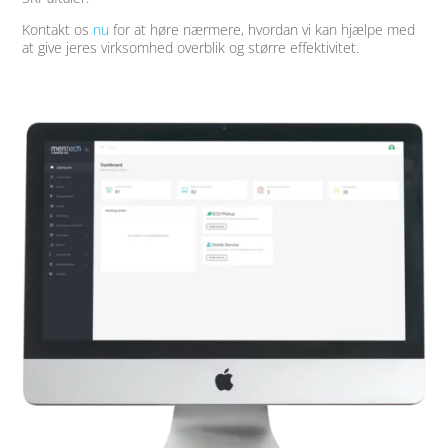
Kontakt os
nu
for at høre nærmere, hvordan vi kan hjælpe med
at give jeres virksomhed overblik og større effektivitet.