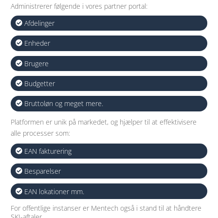
Administrerer følgende i vores partner portal:
Afdelinger
Enheder
Brugere
Budgetter
Bruttoløn og meget mere.
Platformen er unik på markedet, og hjælper til at effektivisere
alle processer som:
EAN fakturering
Besparelser
EAN lokationer mm.
For offentlige instanser er Mentech også i stand til at håndtere
SKI-aftaler.