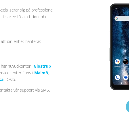
cialiserar sig på professionell
att säkerställa att din enhet
l att din enhet hanteras
i har huvudkontor i
Glostrup
ervicecenter finns i
Malmö
,
ka
i Oslo.
ontakta vår support via SMS.