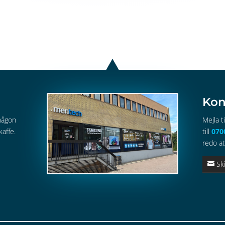
Kon
 någon
Mejla ti
kaffe.
till
070
redo at
Sk