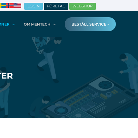
LOGIN
FÖRETAG
WEBSHOP
ONER
OM MENTECH
BESTÄLL SERVICE »
TER