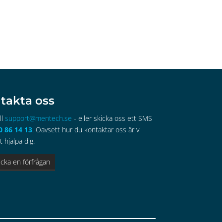
takta oss
ll
support@mentech.se
- eller skicka oss ett SMS
0 86 14 13
. Oavsett hur du kontaktar oss är vi
t hjälpa dig.
icka en förfrågan