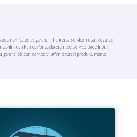
kadan omfattas av garantin, hanteras servicen utan kostnad
för Sonim och kan därför assistera med service både inom
s garanti på den service vi utför, oavsett produkt, märke