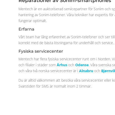
Reparationer av Sonim-smartphones
Mentech är en auktoriserad servicepartner för Sonim och spe
hantering av Sonim-telefoner. Våra tekniker har expertis för 
fungerar optimalt.
Erfarna
Vårt team har lång erfarenhet av Sonim-telefoner och ser til
korrekt med de bästa lösningarna för underhåll och service.
Fysiska
servicecenter
Mentech har flera fysiska servicecenter runt om i Norden. V
och filialer i städer som
Århus
och
Odense
. Våra svenska s
och våra två norska servicecenter är i
Alnabru
och
Bjørnvi
Du är alltid välkommen att besöka våra servicecenter eller k
Svarstiden för SMS är normalt inom 2 timmar.