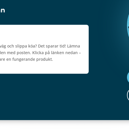
ån
rväg och slippa köa? Det sparar tid! Lämna
a den med posten. Klicka på länken nedan –
are en fungerande produkt.