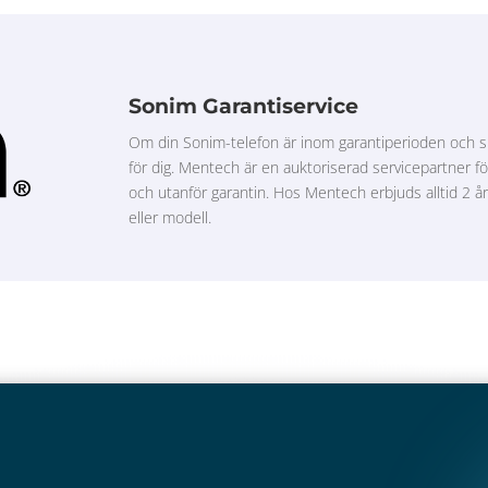
Sonim Garantiservice
Om din Sonim-telefon är inom garantiperioden och s
för dig. Mentech är en auktoriserad servicepartner 
och utanför garantin. Hos Mentech erbjuds alltid 2 år
eller modell.