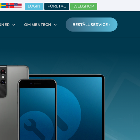
LOGIN
FÖRETAG
WEBSHOP
ONER
OM MENTECH
BESTÄLL SERVICE »