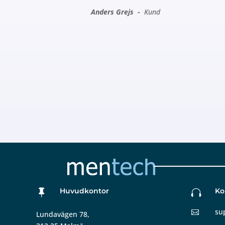
Anders Grejs -
Kund
Huvudkontor
Ko


su

Lundavägen 78,