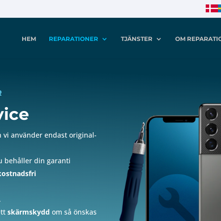
HEM
REPARATIONER
TJÄNSTER
OM REPARATI
R
vice
 vi använder endast original-
u behåller din garanti
kostnadsfri
.
ett
skärmskydd
om så önskas