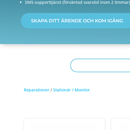
SMS-supporttjänst (förväntad svarstid inom 2 timmar)
SKAPA DITT ÄRENDE OCH KOM IGÅNG
Reparationer
/
Stationär / Monitor