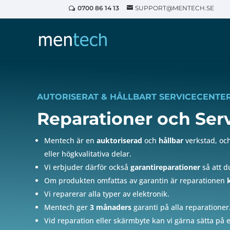
0700 86 14 13
SUPPORT@MENTECH.SE
AUTORISERAT & HÅLLBART SERVICECENTE
Reparationer och Ser
Mentech är en
auktoriserad
och
hållbar
verkstad, och
eller högkvalitativa delar.
Vi erbjuder därför också
garantireparationer
så att d
Om produkten omfattas av garantin är reparationen
Vi reparerar alla typer av elektronik.
Mentech ger
3 månaders
garanti på alla reparationer
Vid reparation eller skärmbyte kan vi gärna sätta på 