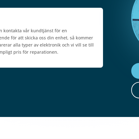
n kontakta vår kundtjänst för en
ärende för att skicka oss din enhet, så kommer
rar alla typer av elektronik och vi vill se till
mpligt pris för reparationen.