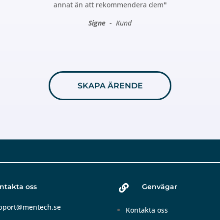
annat än att rekommendera dem
"
Signe -
Kund
SKAPA ÄRENDE
ntakta oss
Genvägar

pport@mentech.se
Kontakta oss