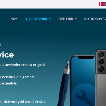
HEM
REPARATIONER
TJÄNSTER
OM REPARATI
R
vice
 vi använder endast original-
u behåller din garanti
kostnadsfri
.
ett
skärmskydd
om så önskas