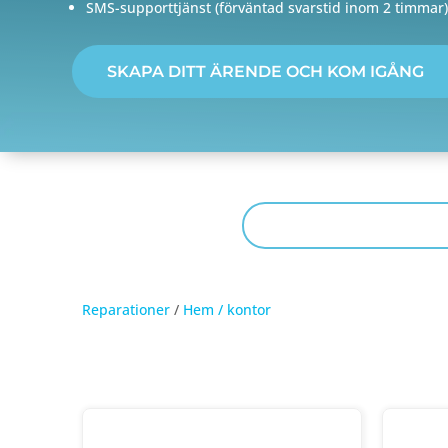
SMS-supporttjänst (förväntad svarstid inom 2 timmar)
SKAPA DITT ÄRENDE OCH KOM IGÅNG
Reparationer
/
Hem / kontor