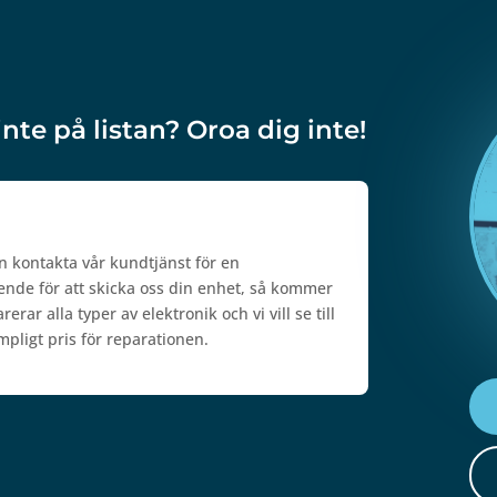
inte på listan? Oroa dig inte!
n kontakta vår kundtjänst för en
ärende för att skicka oss din enhet, så kommer
rar alla typer av elektronik och vi vill se till
mpligt pris för reparationen.