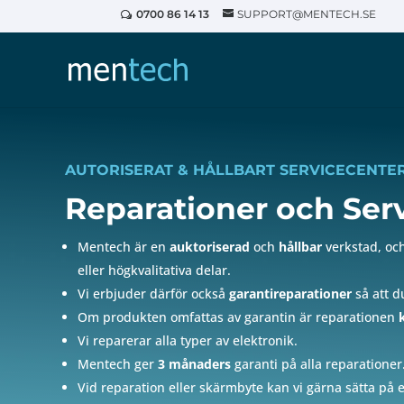
0700 86 14 13
SUPPORT@MENTECH.SE
AUTORISERAT & HÅLLBART SERVICECENTE
Reparationer och Ser
Mentech är en
auktoriserad
och
hållbar
verkstad, och
eller högkvalitativa delar.
Vi erbjuder därför också
garantireparationer
så att d
Om produkten omfattas av garantin är reparationen
Vi reparerar alla typer av elektronik.
Mentech ger
3 månaders
garanti på alla reparationer
Vid reparation eller skärmbyte kan vi gärna sätta på 