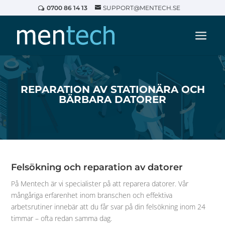
0700 86 14 13
SUPPORT@MENTECH.SE
REPARATION AV STATIONÄRA OCH
BÄRBARA DATORER
Felsökning och reparation av datorer
På Mentech är vi specialister på att reparera datorer. Vår
mångåriga erfarenhet inom branschen och effektiva
arbetsrutiner innebär att du får svar på din felsökning inom 24
timmar – ofta redan samma dag.