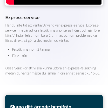
Express-service
Har du inte tid att vänta? Använd vår express-service. Express-
service innebär att din felsökning prioriteras högst och går före i
kön. Vi hittar felet inom bara 2 timmar, och om problemet kan
lösas direkt så gör vi det medan du väntar.
Felsökning inom 2 timmar
Före i kön
Observera: För att vi ska kunna utföra en express-felsökning
medan du väntar måste du lämna in din enhet senast kl. 15.00.
Skapa ditt ärende hemifrån