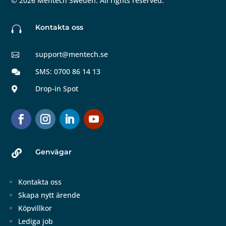
©
2026
Mentech Sweden. All rights reserved.
Kontakta oss

support@mentech.se

SMS: 0700 86 14 13

Drop-in Spot

Genvägar

Kontakta oss
Skapa nytt ärende
Köpvillkor
Lediga job