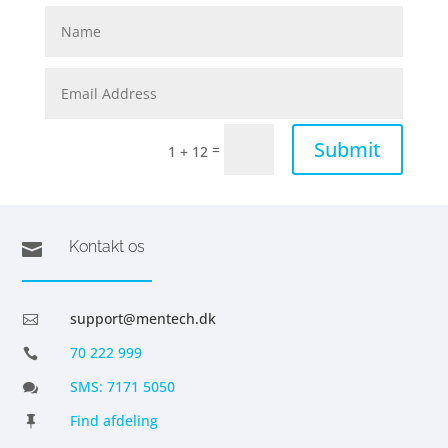
Submit
=
1 + 12
Kontakt os

support@mentech.dk

70 222 999

SMS: 7171 5050

Find afdeling
