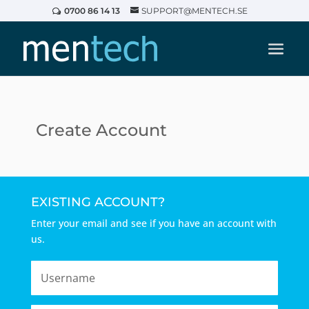
0700 86 14 13
SUPPORT@MENTECH.SE
Create Account
EXISTING ACCOUNT?
Enter your email and see if you have an account with
us.