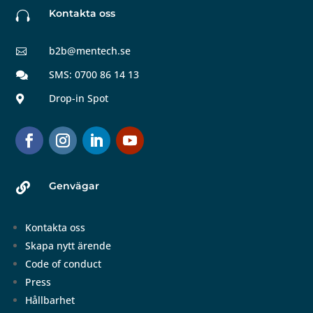
Kontakta oss

b2b@mentech.se

SMS: 0700 86 14 13

Drop-in Spot

Genvägar

Kontakta oss
Skapa nytt ärende
Code of conduct
Press
Hållbarhet