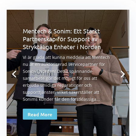
Mentech & Sonim: Ett Starkt
Partnerskap för Support av
Stryktåliga Enheter i Norden
Vi är glada att kunna meddela att Mentech
nu är en auktoriserad servicepartner för
Sonim i Norden! Detta spännande
samarbete gör det möjligt för oss att
erbjuda smidiga reparationer och
supporttjänster, vilket säkerställer att
Sonims kunder får den förstklassiga...
Read More