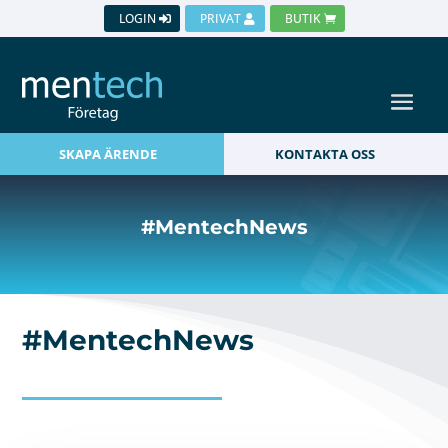
LOGIN
PRIVAT
BUTIK
SKAPA ÄRENDE
KONTAKTA OSS
#MentechNews
#MentechNews