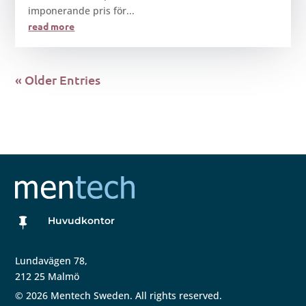
imponerande pris för...
read more
« Older Entries
Huvudkontor

Lundavägen 78,
212 25 Malmö
©
2026
Mentech Sweden. All rights reserved.