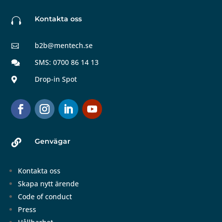
Kontakta oss

b2b@mentech.se

SMS: 0700 86 14 13

Drop-in Spot

Genvägar

Kontakta oss
Skapa nytt ärende
Code of conduct
Press