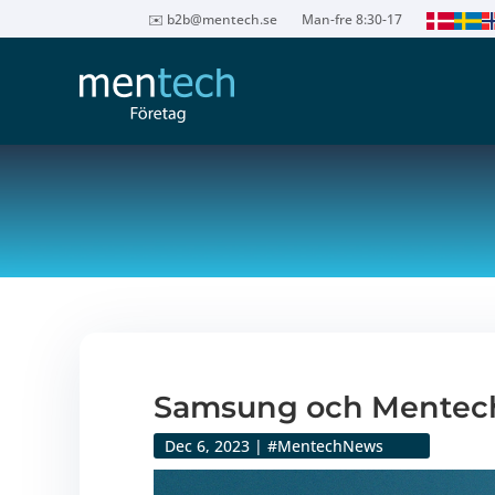
✉️
b2b@mentech.se
Man-fre 8:30-17
Samsung och Mentech
Dec 6, 2023
|
#MentechNews