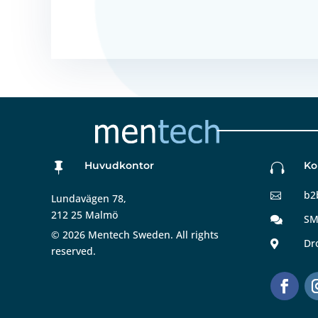
Huvudkontor
Ko


b2

Lundavägen 78,
212 25 Malmö
SM

©
2026
Mentech Sweden. All rights
Dr

reserved.