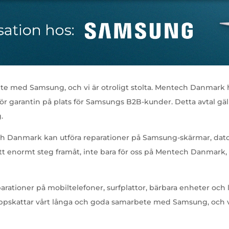
 med Samsung, och vi är otroligt stolta. Mentech Danmark ha
ör garantin på plats för Samsungs B2B-kunder. Detta avtal gäl
.
ech Danmark kan utföra reparationer på Samsung-skärmar, da
ett enormt steg framåt, inte bara för oss på Mentech Danmark
parationer på mobiltelefoner, surfplattor, bärbara enheter och la
pskattar vårt långa och goda samarbete med Samsung, och vi ä