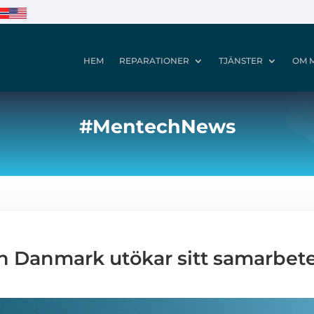
HEM
REPARATIONER
TJÄNSTER
OM 
#MentechNews
 Danmark utökar sitt samarbet